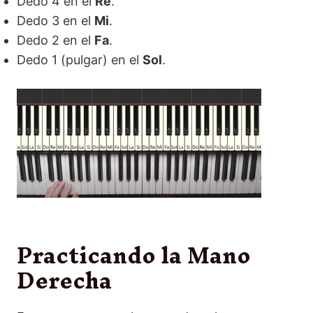
Dedo 4 en el
Re
.
Dedo 3 en el
Mi
.
Dedo 2 en el
Fa
.
Dedo 1 (pulgar) en el
Sol
.
Practicando la Mano
Derecha