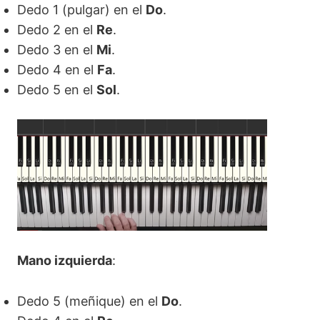
Dedo 1 (pulgar) en el
Do
.
Dedo 2 en el
Re
.
Dedo 3 en el
Mi
.
Dedo 4 en el
Fa
.
Dedo 5 en el
Sol
.
Mano izquierda
:
Dedo 5 (meñique) en el
Do
.