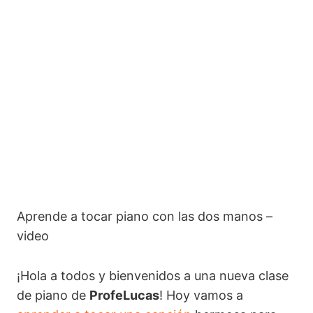
Aprende Sobre el Puente de Aviñón en Piano
Sonata Nº11 de Mozart para Piano: Versión Principiantes
Tema de Gravity Falls para Piano: Clase para
Principiantes
Hey Jude para Piano: Lección para Principiantes
Aprende Hey Jude Parte 2: Clase de Piano
Aprende Hey Jude Parte 3: Clase de Piano
Aprende a tocar piano con las dos manos –
video
¡Hola a todos y bienvenidos a una nueva clase
de piano de
ProfeLucas
! Hoy vamos a