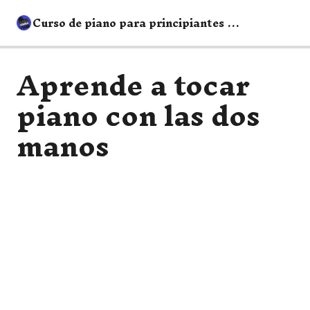
Curso de piano para principiantes gratis
Aprende a tocar
Clase de piano para principiantes desde cero
piano con las dos
Estrellita, ¿dónde estás? – clase de piano para
principiantes
manos
Aprende a tocar piano con las dos manos
Aprende "Feliz Cumpleaños" en Piano
Arroz con Leche – Clase de piano
Aprende Figuras Musicales y Ritmo en Piano
Aprende a Tocar "Para Elisa" en Piano
Para Elisa Segunda Parte