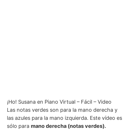
Arroz con Leche en Piano Virtual – Fácil
Arroz con Leche en Piano Virtual
Sobre el Puente de Aviñón en Piano Virtual – Fácil
Sobre el Puente de Aviñón en Piano Virtual
¡Ho! Susana en Piano Virtual – Fácil
¡Ho! Susana en Piano Virtual
¡Ho! Susana en Piano Virtual – Fácil – Video
Las notas verdes son para la mano derecha y
las azules para la mano izquierda. Este vídeo es
sólo para
mano derecha (notas verdes).