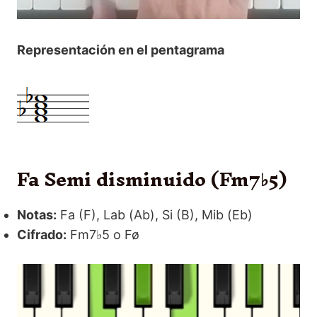
Representación en el pentagrama
Fa Semi disminuido (Fm7♭5)
Notas:
Fa (F), Lab (Ab), Si (B), Mib (Eb)
Cifrado:
Fm7♭5 o Fø