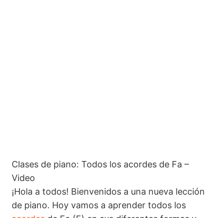
Todos los acordes Fa sostenido (F#) y Sol bemol (Gb) en
piano
Todos los acordes Sol (G) en piano
Todos los acordes La bemol (Ab) y Sol sostenido (G#) en
piano
Todos los acordes La (A) en piano
Todos los acordes Si bemol (Bb) y La sostenido (A#) en
piano
Todos los acordes Si (B) en piano
Lecciones
Clases de piano: Todos los acordes de Fa –
7 lecciones
Video
¡Hola a todos! Bienvenidos a una nueva lección
de piano. Hoy vamos a aprender todos los